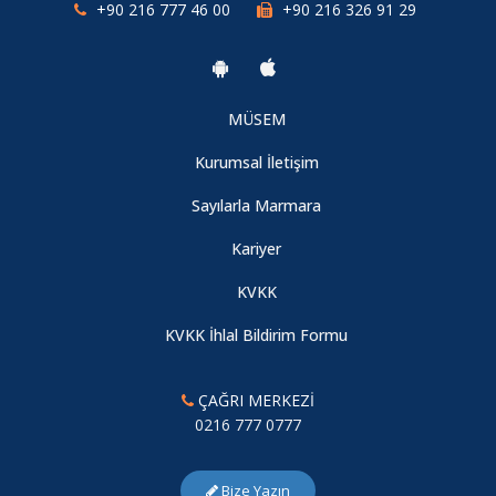
+90 216 777 46 00
+90 216 326 91 29
Moshe Aelyon ile "Yeme-İçme Sektöründe Tasarım ve İşleyiş
Üzerine Söyleşi"
26.04.2024
MÜSEM
Kurumsal İletişim
Barış Karayağmurlar ile "Üçüncü Mekan: Kahve Evi ve
Sayılarla Marmara
Atmosferi" Semineri
26.04.2024
Kariyer
KVKK
Bade Kanatlı ile "Mağaza Tasarımında Pilotaj ve Teknik
KVKK İhlal Bildirim Formu
Gereklilikler" Semineri
03.04.2024
ÇAĞRI MERKEZİ
0216 777 0777
Tuncay İnce ile "Tasarımda Sanat ve İşlevsellik: Tuncay
İnce'nin Ürün Tasarımları Üzerine Söyleşi"
Bize Yazın