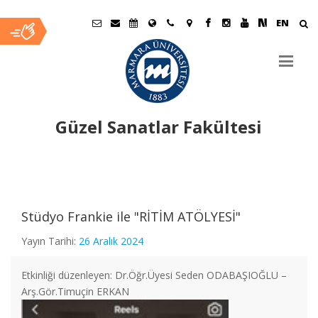
EN
Güzel Sanatlar Fakültesi
Ana
İçerik
Stüdyo Frankie ile "RİTİM ATÖLYESİ"
Yayın Tarihi:
26 Aralık 2024
Etkinliği düzenleyen: Dr.Öğr.Üyesi Seden ODABAŞIOĞLU –
Arş.Gör.Timuçin ERKAN