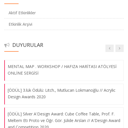
Aktif Etkinlikler
EKOLLER BULUŞUYOR 'KENTTE ETKİLEŞİM'
Etkinlik Arşivi
Sergi // "MÜGSF İyi Bir Komşudur"
Barış Karayağmurlar ile "Üçüncü Mekan: Kahve Evi ve
Atmosferi" Semineri
DUYURULAR
Yrd.Doç. Dr. Emel İşleyen'e Teşekkür
26.04.2024
MENTAL MAP . WORKSHOP / HAFIZA HARİTASI ATÖLYESİ
Bade Kanatlı ile "Mağaza Tasarımında Pilotaj ve Teknik
ONLİNE SERGİSİ
Gereklilikler" Semineri
03.04.2024
[ÖDÜL] 3.lük Ödülü: Litch., Mutlucan Lokmanoğlu // Acrylic
Design Awards 2020
Tuncay İnce ile "Tasarımda Sanat ve İşlevsellik: Tuncay
[ÖDÜL] Silver A'Design Award: Cube Coffee Table, Prof. F.
İnce'nin Ürün Tasarımları Üzerine Söyleşi"
Meltem Eti Proto ve Öğr. Gör. Jülide Arslan // A'Design Award
19.03.2024
and Competition 2020