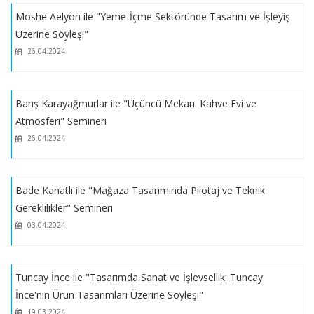
YARIŞMASI // 3.lük Ödülü: Berat Yıldıztepe
Moshe Aelyon ile "Yeme-İçme Sektöründe Tasarım ve İşleyiş
Üzerine Söyleşi"
Workshop // 'SALT WATERS' Prof. Carlo Tombola
26.04.2024
Seminer // 'DAEDALUS' Emre Evrenos & Nazar Şigaher
Barış Karayağmurlar ile "Üçüncü Mekan: Kahve Evi ve
Atmosferi" Semineri
3. ULUSLARARASI NURTEN AKSUGÜR EN İYİ KAVRAM
26.04.2024
İLETİŞİMİ ÖĞRENCİ YARIŞMASI // Mansiyon Ödülü: Özgenur
Sarıçayır
Bade Kanatlı ile "Mağaza Tasarımında Pilotaj ve Teknik
Gereklilikler" Semineri
EKOLLER BULUŞUYOR 'KENTTE ETKİLEŞİM'
03.04.2024
Sergi // "MÜGSF İyi Bir Komşudur"
Tuncay İnce ile "Tasarımda Sanat ve İşlevsellik: Tuncay
İnce'nin Ürün Tasarımları Üzerine Söyleşi"
Yrd.Doç. Dr. Emel İşleyen'e Teşekkür
19.03.2024