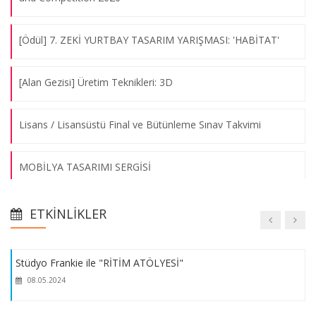
Okan Dedeoğlu ve Ayşe Senem Tingir ile "İş Güvenliği Algısı,
[Ödül] 7. ZEKİ YURTBAY TASARIM YARIŞMASI: 'HABİTAT'
Sözleşmeler ve Sunum Tekniği"
12.03.2024
[Alan Gezisi] Üretim Teknikleri: 3D
'Aydınlatma Tasarımında Son Yenilikler' Konferansı
Lisans / Lisansüstü Final ve Bütünleme Sınav Takvimi
07.08.2026
MOBİLYA TASARIMI SERGİSİ
Tepta Gezisi
Seminer / Rectangle Studio-Tarık Korkmaz
07.08.2026
ETKINLIKLER
İSTİKBALİNİ TASARLA 2018 // 3.'lük Ödülü: Kaan İnal-İlkcan
Stüdyo Frankie ile "RİTİM ATÖLYESİ"
Demirkapu-Mihra Ezgi Keskin
08.05.2024
VAKIF KATILIM NESİLDEN NESİLE KUŞ EVLERİ TASARIM